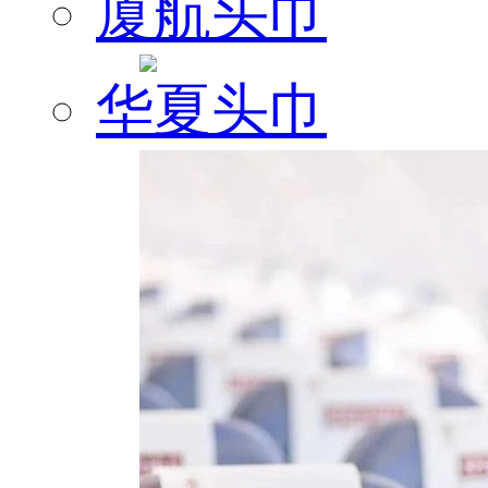
厦航头巾
华夏头巾