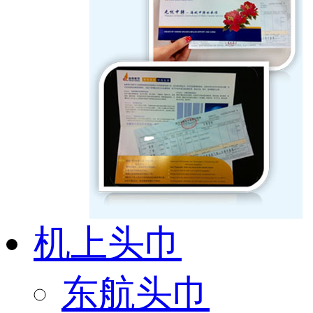
机上头巾
东航头巾