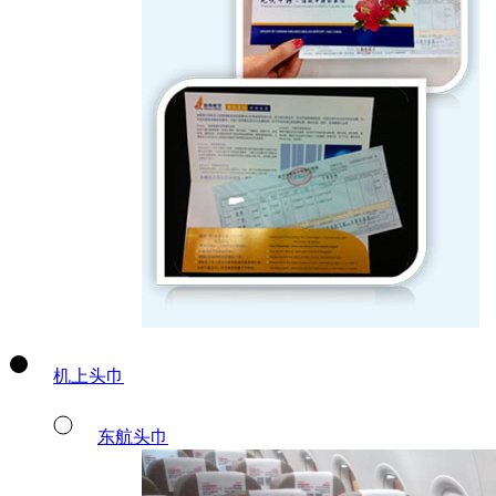
机上头巾
东航头巾